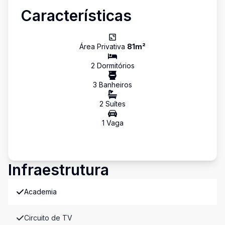
Características
Área Privativa
81
m²
2
Dormitório
s
3
Banheiro
s
2
Suíte
s
1
Vaga
Infraestrutura
Academia
Circuito de TV