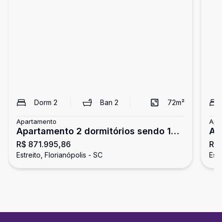
Dorm
2
Ban
2
72
m²
Apartamento
Apa
Apartamento 2 dormitórios sendo 1
Ap
R$ 871.995,86
R$ 
suíte
ga
Estreito, Florianópolis - SC
Estr