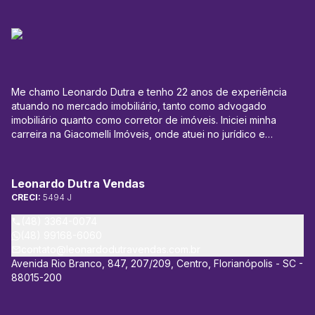
Me chamo Leonardo Dutra e tenho 22 anos de experiência
atuando no mercado imobiliário, tanto como advogado
imobiliário quanto como corretor de imóveis. Iniciei minha
carreira na Giacomelli Imóveis, onde atuei no jurídico e
administrativo, especialmente na área de locação, lidando
com ajuizamentos de Ações de Despejo e Execuções de
Aluguéis. Posteriormente, expandi minha atuação para a área
Leonardo Dutra Vendas
de leilões e compra e venda de imóveis, tendo participado
CRECI:
5494 J
diretamente de transações que totalizaram mais de 200
milhões de reais em vendas. Atualmente, sou proprietário da
(48) 3364-0074
Leonardo Dutra Vendas, imobiliária parceira de vendas da
(48) 99168-6060
Giacomelli Imóveis, empresa referência em locação em
contato@leonardodutravendas.com.br
Florianópolis, onde me dedico exclusivamente à área de
Avenida Rio Branco, 847, 207/209, Centro, Florianópolis - SC -
vendas de imóveis e direito imobiliário. Meu objetivo é auxiliar
88015-200
compradores e vendedores a concretizarem bons negócios,
sempre priorizando a segurança jurídica nas transações