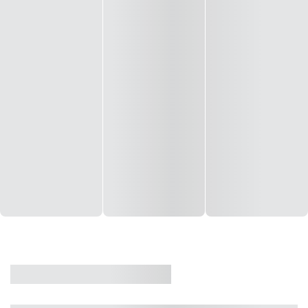
CASA
VENDA
CÓD: 19327