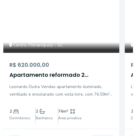
Centro, Florianópolis - SC
R$ 620.000,00
R
Apartamento reformado 2
A
dormitórios
d
Leonardo Dutra Vendas apartamento iluminado,
Leo
ventilado e ensolarado com vista livre, com 74,59m²
ventilado e en
de área privativa, no coração do Centro de
de
Florianópolis. O imóvel conta com 2 dormitórios, 2
Florianóp
2
2
74
m²
2
banheiros, living para 2 ambientes, cozinha planejada
ba
Dormitórios
Banheiros
Área privativa
Do
e áre
e 