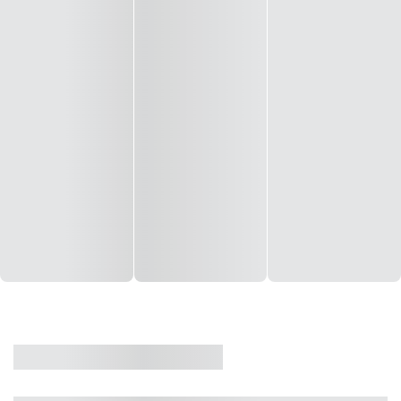
CASA
VENDA
CÓD: 19327