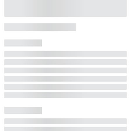
Casa 5 Dormitórios e Jacuzzi -
Jurerê
Jurerê Internacional, Florianópolis - SC