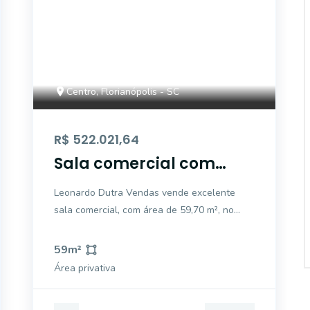
Centro, Florianópolis - SC
R$ 522.021,64
Sala comercial com
banheiro
Leonardo Dutra Vendas vende excelente
sala comercial, com área de 59,70 m², no
centro de Florianópolis; 1 banheiro. Próximo
ao Angeloni, banco, restaurante, farmácia,
59
m²
padaria, salão de beleza e todas as
Área privativa
conveniências que o Centro oferece para
facilita