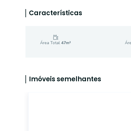
Características
Área Total
47
m²
Áre
Imóveis semelhantes
4299