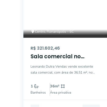
Centro, Florianópolis - SC
R$ 321.602,46
Sala comercial no
Centro
Leonardo Dutra Vendas vende excelente
sala comercial, com área de 36,51 m², no
centro de Florianópolis; 1 banheiro. Próximo
ao Angeloni, banco, restaurante, farmácia,
1
36
m²
padaria, salão de beleza e todas as
Banheiros
Área privativa
conveniências que o Centro oferece para
facilitar su