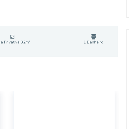
a Privativa
32
m²
1
Banheiro
4294