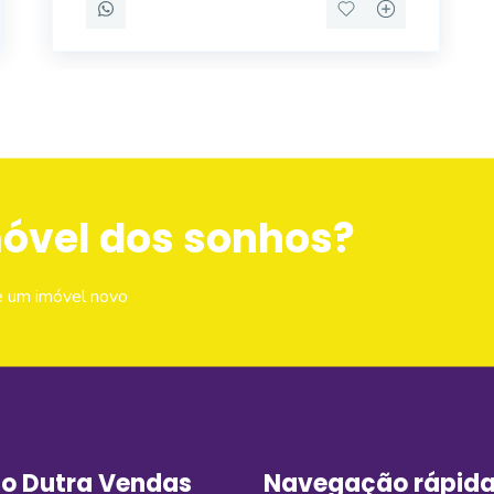
móvel dos sonhos?
e um imóvel novo
o Dutra Vendas
Navegação rápid