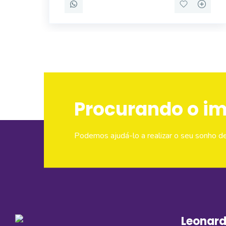
Procurando o i
Podemos ajudá-lo a realizar o seu sonho d
Leonard