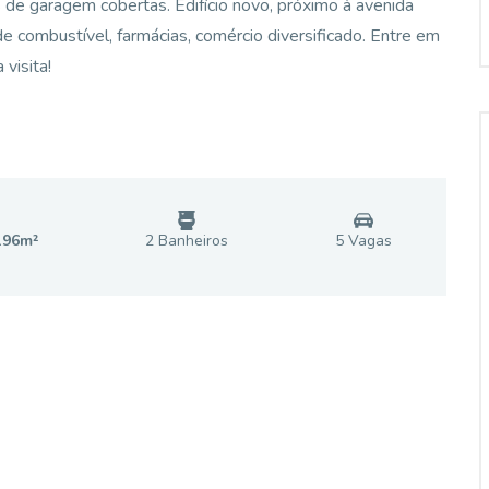
as de garagem cobertas. Edifício novo, próximo à avenida
e combustível, farmácias, comércio diversificado. Entre em
visita!
196
m²
2
Banheiro
s
5
Vaga
s