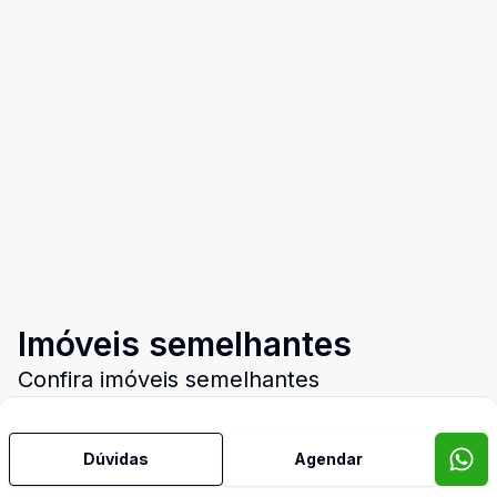
Imóveis semelhantes
Confira imóveis semelhantes
Dúvidas
Agendar
Cód:
E4339
Comparar
Có