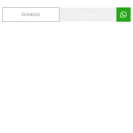
DÚVIDAS
AGENDAR
Imóveis semelhantes
6511
Estreito, Florianópolis - SC