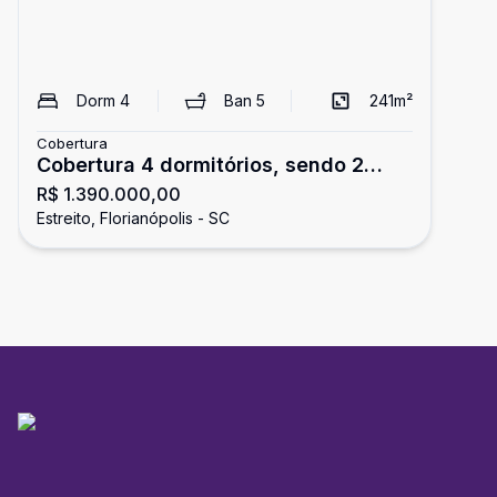
Dorm
4
Ban
5
241
m²
Cobertura
Cobertura 4 dormitórios, sendo 2
R$ 1.390.000,00
suítes 2 vagas
Estreito, Florianópolis - SC