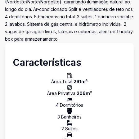
(Nordeste/Norte/Noroeste), garantindo iluminação natural ao
longo do dia. Ar-condicionado Split e ventiladores de teto nos
4 dormitórios. 5 banheiros no total: 2 suítes, 1 banheiro social e
2 lavabos. Sistema de gás central e hidrômetro individual. 2
vagas de garagem livres, laterais e cobertas, além de 1 hobby
box para armazenamento.
Características
Área Total
261
m²
Área Privativa
206
m²
4
Dormitório
s
3
Banheiro
s
2
Suíte
s