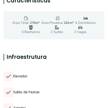
Características
Área Total
276
m²
Área Privativa
241
m²
4
Dormitório
s
5
Banheiro
s
2
Suíte
s
2
Vaga
s
Infraestrutura
Elevador
Salão de Festas