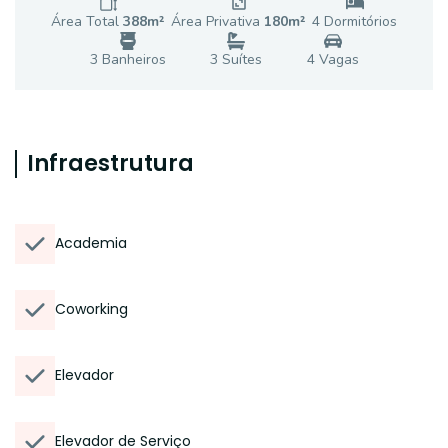
Área Total
388
m²
Área Privativa
180
m²
4
Dormitório
s
3
Banheiro
s
3
Suíte
s
4
Vaga
s
Infraestrutura
Academia
Coworking
Elevador
Elevador de Serviço