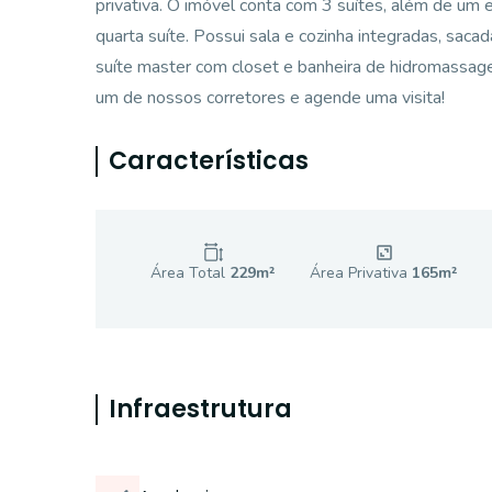
privativa. O imóvel conta com 3 suítes, além de um
quarta suíte. Possui sala e cozinha integradas, saca
suíte master com closet e banheira de hidromassa
um de nossos corretores e agende uma visita!
Características
Área Total
229
m²
Área Privativa
165
m²
Infraestrutura