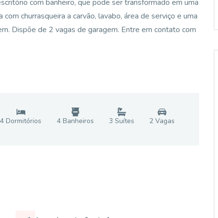
 escritório com banheiro, que pode ser transformado em uma
da com churrasqueira a carvão, lavabo, área de serviço e uma
gem. Dispõe de 2 vagas de garagem. Entre em contato com
4
Dormitório
s
4
Banheiro
s
3
Suíte
s
2
Vaga
s