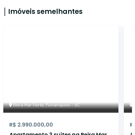
Imóveis semelhantes
6730
Beira Mar Norte, Florianópolis - SC
R$ 2.990.000,00
R
Apartamento 3 suítes na Beira Mar
A