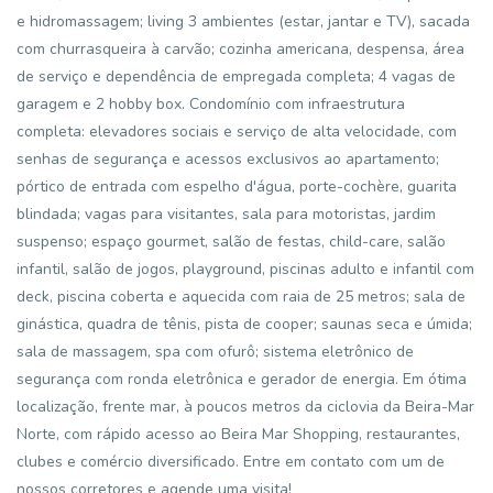
e hidromassagem; living 3 ambientes (estar, jantar e TV), sacada
com churrasqueira à carvão; cozinha americana, despensa, área
de serviço e dependência de empregada completa; 4 vagas de
garagem e 2 hobby box. Condomínio com infraestrutura
completa: elevadores sociais e serviço de alta velocidade, com
senhas de segurança e acessos exclusivos ao apartamento;
pórtico de entrada com espelho d'água, porte-cochère, guarita
blindada; vagas para visitantes, sala para motoristas, jardim
suspenso; espaço gourmet, salão de festas, child-care, salão
infantil, salão de jogos, playground, piscinas adulto e infantil com
deck, piscina coberta e aquecida com raia de 25 metros; sala de
ginástica, quadra de tênis, pista de cooper; saunas seca e úmida;
sala de massagem, spa com ofurô; sistema eletrônico de
segurança com ronda eletrônica e gerador de energia. Em ótima
localização, frente mar, à poucos metros da ciclovia da Beira-Mar
Norte, com rápido acesso ao Beira Mar Shopping, restaurantes,
clubes e comércio diversificado. Entre em contato com um de
nossos corretores e agende uma visita!