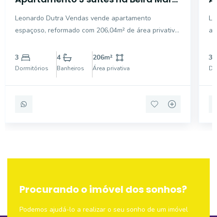
Norte
s
Leonardo Dutra Vendas vende apartamento
Le
espaçoso, reformado com 206,04m² de área privativa,
ap
este imóvel oferece elegância, conforto e excelente
pr
localização, vista mar e próximo à Beira-Mar Norte e
Na
3
4
206
m²
3
a poucos minutos do Centro. 3 dormitórios, sendo 3
1 
Dormitórios
Banheiros
Área privativa
Do
suít
co
Procurando o imóvel dos sonhos?
Podemos ajudá-lo a realizar o seu sonho de um imóvel