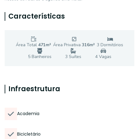
Características
Área Total
471
m²
Área Privativa
316
m²
3
Dormitório
s
5
Banheiro
s
3
Suíte
s
4
Vaga
s
Infraestrutura
Academia
Bicicletário