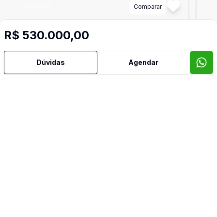
Cód:
5974
Comparar
Có
R$ 530.000,00
Dúvidas
Agendar
1230
m²
Terreno
Ter
Excelente terreno no Centro
Te