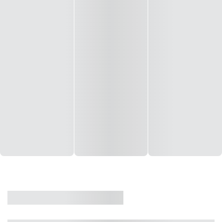
CASA
VENDA
CÓD: 19327