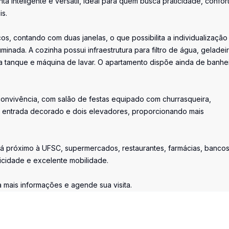
inteligente e versátil, ideal para quem busca praticidade, confor
is.
, contando com duas janelas, o que possibilita a individualização
minada. A cozinha possui infraestrutura para filtro de água, geladei
a tanque e máquina de lavar. O apartamento dispõe ainda de banhe
convivência, com salão de festas equipado com churrasqueira,
de entrada decorado e dois elevadores, proporcionando mais
tá próximo à UFSC, supermercados, restaurantes, farmácias, banco
icidade e excelente mobilidade.
mais informações e agende sua visita.