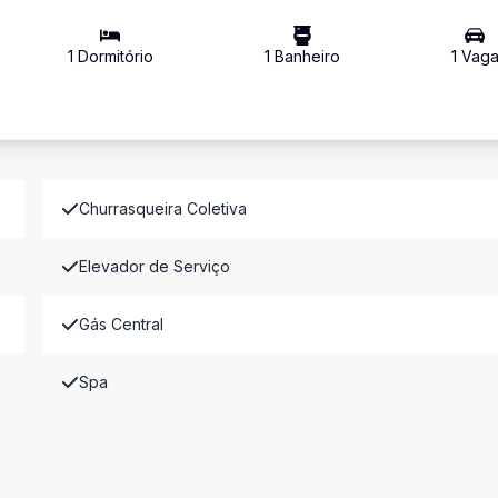
1
Dormitório
1
Banheiro
1
Vag
Churrasqueira Coletiva
Elevador de Serviço
Gás Central
Spa