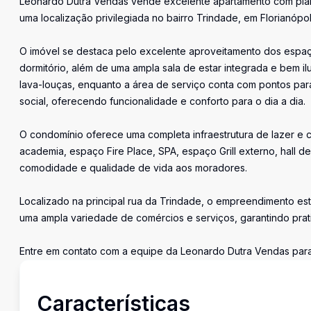
Leonardo Dutra Vendas vende excelente apartamento com planta 
uma localização privilegiada no bairro Trindade, em Florianópol
O imóvel se destaca pelo excelente aproveitamento dos espaços
dormitório, além de uma ampla sala de estar integrada e bem ilu
lava-louças, enquanto a área de serviço conta com pontos par
social, oferecendo funcionalidade e conforto para o dia a dia.
O condomínio oferece uma completa infraestrutura de lazer e 
academia, espaço Fire Place, SPA, espaço Grill externo, hall 
comodidade e qualidade de vida aos moradores.
Localizado na principal rua da Trindade, o empreendimento es
uma ampla variedade de comércios e serviços, garantindo prat
Entre em contato com a equipe da Leonardo Dutra Vendas para 
Características