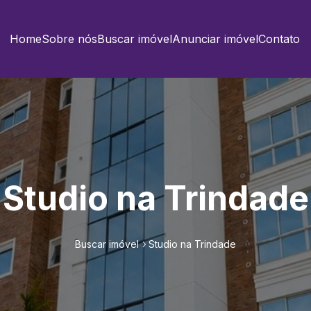
Home
Sobre nós
Buscar imóvel
Anunciar imóvel
Contato
Studio na Trindade
Buscar imóvel
Studio na Trindade