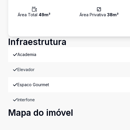
Área Total
49
m²
Área Privativa
38
m²
Infraestrutura
Academia
Elevador
Espaco Gourmet
Interfone
Mapa do imóvel