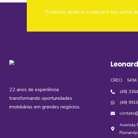
Podemos ajudá-lo a realizar o seu sonho d
Leonard
CRECI
5494 
22 anos de experiência
(48) 336
transformando oportunidades
(48) 991
imobiliárias em grandes negócios.
contato@
Avenida R
Florianóp