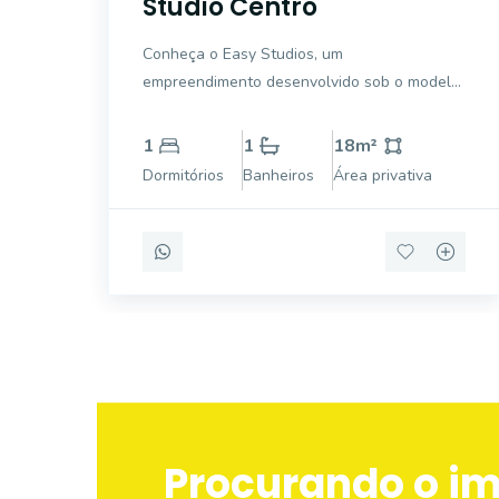
Studio Centro
Conheça o Easy Studios, um
empreendimento desenvolvido sob o modelo
de Sociedade de Propósito Específico (SPE),
conforme a Lei nº 5.671/41, localizado no
1
1
18
m²
Centro de Florianópolis. Com um conceito
Dormitórios
Banheiros
Área privativa
moderno, compacto e funcional, o projeto
oferece praticidade
Procurando o i