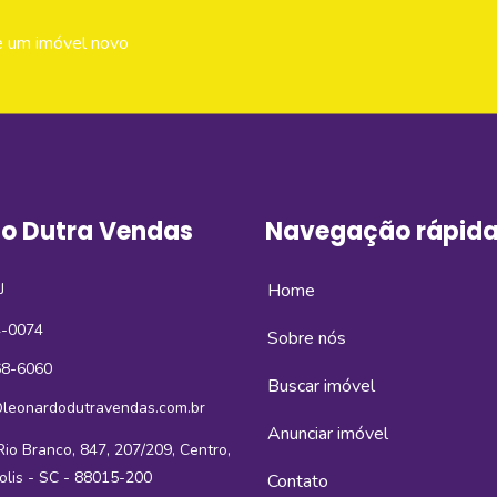
e um imóvel novo
o Dutra Vendas
Navegação rápid
J
Home
4-0074
Sobre nós
68-6060
Buscar imóvel
leonardodutravendas.com.br
Anunciar imóvel
io Branco, 847, 207/209, Centro,
olis - SC - 88015-200
Contato