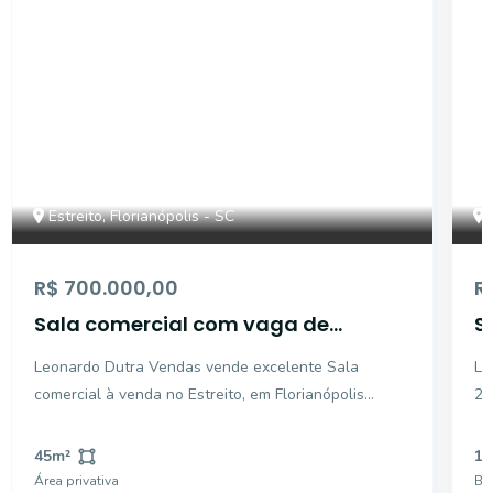
Estreito, Florianópolis - SC
R$ 700.000,00
R
Sala comercial com vaga de
S
garagem coberta
Leonardo Dutra Vendas vende excelente Sala
Le
comercial à venda no Estreito, em Florianópolis
29
Excelente oportunidade de investimento! Sala
pr
comercial à venda no Black Office Class, localizado
pr
45
m²
1
na Avenida Santa Catarina, Bairro Estreito,
Es
Área privativa
Ba