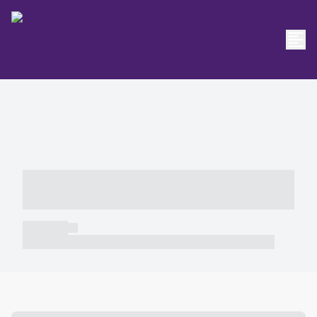
----- ----- -- ------ ---- ---- -- ----- -----
----- --- ------
----- -----
----- ----- -- ------ ---- ---- -- ----- ----- ----- --- ------