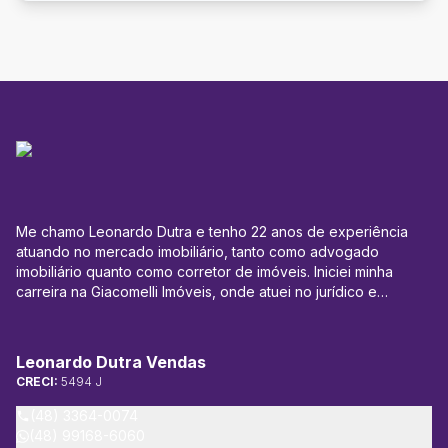
Me chamo Leonardo Dutra e tenho 22 anos de experiência
atuando no mercado imobiliário, tanto como advogado
imobiliário quanto como corretor de imóveis. Iniciei minha
carreira na Giacomelli Imóveis, onde atuei no jurídico e
administrativo, especialmente na área de locação, lidando
com ajuizamentos de Ações de Despejo e Execuções de
Aluguéis. Posteriormente, expandi minha atuação para a área
Leonardo Dutra Vendas
de leilões e compra e venda de imóveis, tendo participado
CRECI:
5494 J
diretamente de transações que totalizaram mais de 200
milhões de reais em vendas. Atualmente, sou proprietário da
(48) 3364-0074
Leonardo Dutra Vendas, imobiliária parceira de vendas da
(48) 99168-6060