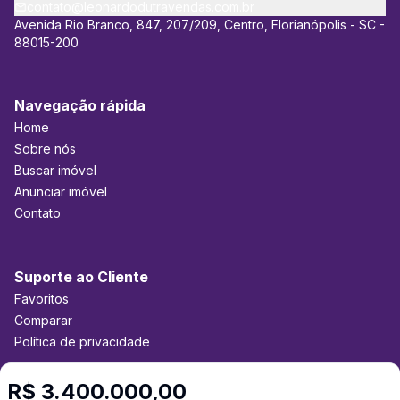
Giacomelli Imóveis, empresa referência em locação em
contato@leonardodutravendas.com.br
Florianópolis, onde me dedico exclusivamente à área de
Avenida Rio Branco, 847, 207/209, Centro, Florianópolis - SC -
vendas de imóveis e direito imobiliário. Meu objetivo é auxiliar
88015-200
compradores e vendedores a concretizarem bons negócios,
sempre priorizando a segurança jurídica nas transações
imobiliárias. A imobiliária Leonardo Dutra Vendas atua com
Navegação rápida
foco na região Central de Florianópolis, principalmente nos
Home
bairros Centro, Agronômica, Itacorubi, Trindade, João Paulo,
Estreito e região continental.
Sobre nós
Buscar imóvel
Anunciar imóvel
Contato
Suporte ao Cliente
Favoritos
Comparar
Política de privacidade
R$ 3.400.000,00