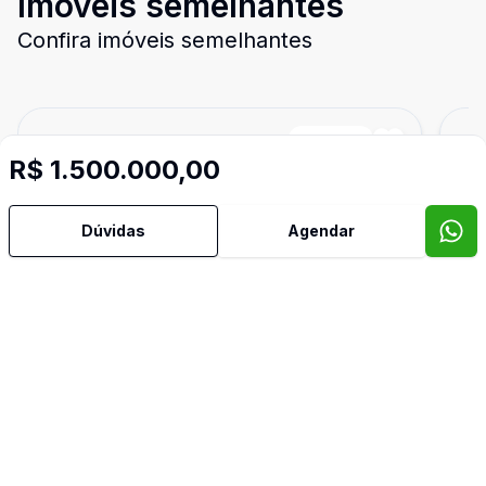
Imóveis semelhantes
Confira imóveis semelhantes
Cód:
4642
Comparar
Có
R$ 1.500.000,00
Dúvidas
Agendar