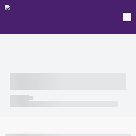
----- ----- -- ------ ---- ---- -- ----- -----
----- --- ------
----- -----
----- ----- -- ------ ---- ---- -- ----- ----- ----- --- ------