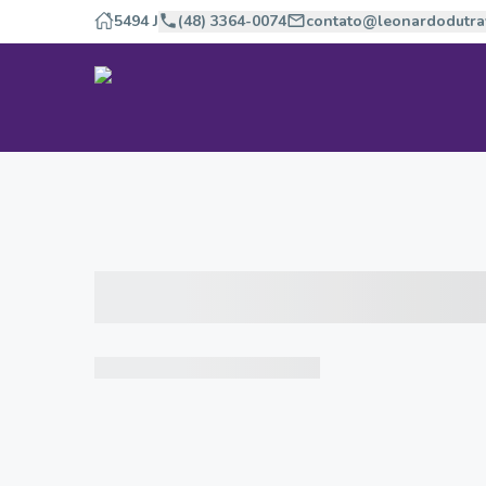
5494 J
(48) 3364-0074
contato@leonardodutra