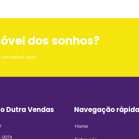
móvel dos sonhos?
e um imóvel novo
o Dutra Vendas
Navegação rápid
J
Home
4-0074