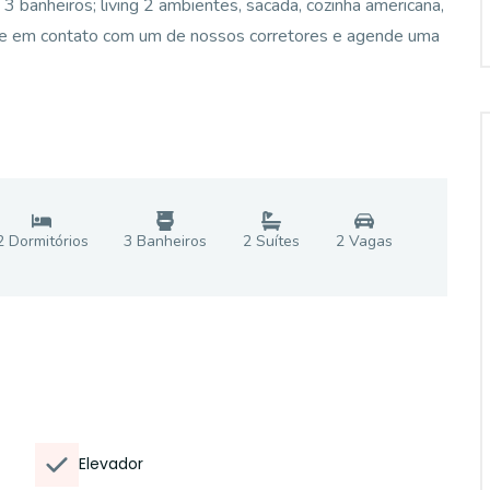
3 banheiros; living 2 ambientes, sacada, cozinha americana,
tre em contato com um de nossos corretores e agende uma
2
Dormitório
s
3
Banheiro
s
2
Suíte
s
2
Vaga
s
Elevador