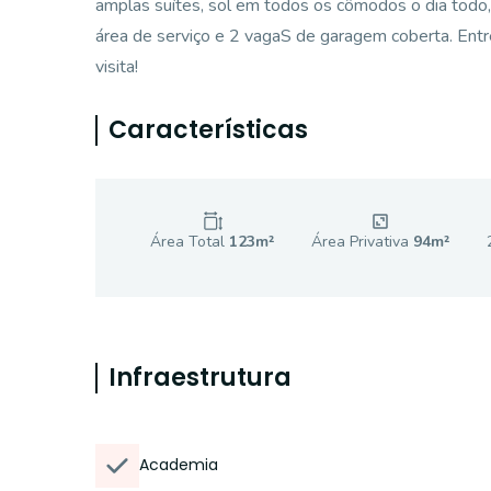
amplas suítes, sol em todos os cômodos o dia todo, 
área de serviço e 2 vagaS de garagem coberta. En
visita!
Características
Área Total
123
m²
Área Privativa
94
m²
Infraestrutura
Academia