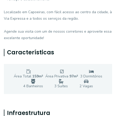
Localizado em Capoeiras, com fácil acesso ao centro da cidade, à
Via Expressa e a todos os serviços da região.
Agende sua visita com um de nossos corretores e aproveite essa
excelente oportunidade!
Características
Área Total
159
m²
Área Privativa
97
m²
3
Dormitório
s
4
Banheiro
s
3
Suíte
s
2
Vaga
s
Infraestrutura