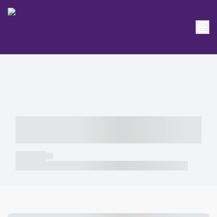
----- ----- -- ------ ---- ---- -- ----- -----
----- --- ------
----- -----
----- ----- -- ------ ---- ---- -- ----- ----- ----- --- ------