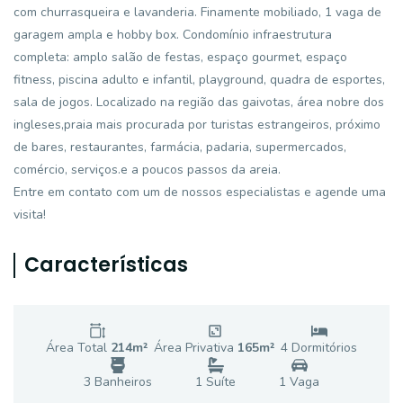
com churrasqueira e lavanderia. Finamente mobiliado, 1 vaga de
garagem ampla e hobby box. Condomínio infraestrutura
completa: amplo salão de festas, espaço gourmet, espaço
fitness, piscina adulto e infantil, playground, quadra de esportes,
sala de jogos. Localizado na região das gaivotas, área nobre dos
ingleses,praia mais procurada por turistas estrangeiros, próximo
de bares, restaurantes, farmácia, padaria, supermercados,
comércio, serviços.e a poucos passos da areia.
Entre em contato com um de nossos especialistas e agende uma
visita!
Características
Área Total
214
m²
Área Privativa
165
m²
4
Dormitório
s
3
Banheiro
s
1
Suíte
1
Vaga