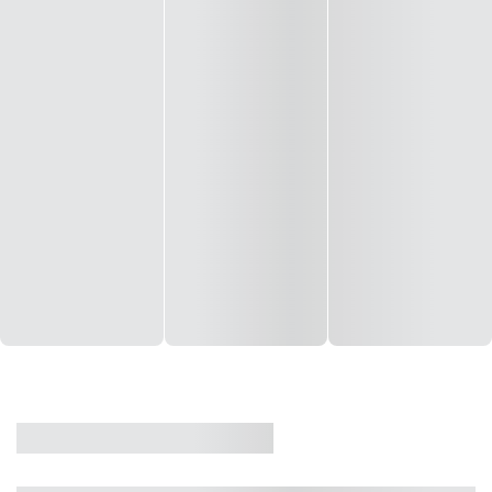
CASA
VENDA
CÓD: 19327