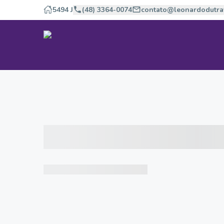
5494 J
(48) 3364-0074
contato@leonardodutra