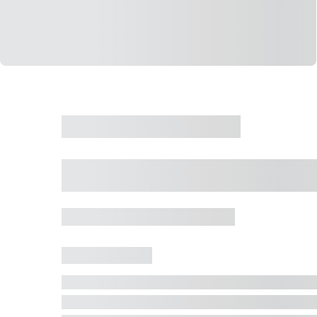
CASA
VENDA
CÓD: 19327
Casa 5 Dormitórios 
Jurerê Internacional, Florianópolis - SC