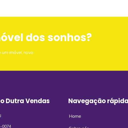
móvel dos sonhos?
e um imóvel novo
o Dutra Vendas
Navegação rápid
J
Home
4-0074