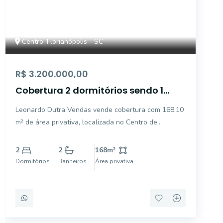
Centro, Florianópolis - SC
R$ 3.200.000,00
Cobertura 2 dormitórios sendo 1
suíte no Centro
Leonardo Dutra Vendas vende cobertura com 168,10
m² de área privativa, localizada no Centro de
Florianópolis. O imóvel reúne sofisticação,
privacidade e uma vista privilegiada, oferecendo
2
2
168
m²
ambientes amplos, excelente iluminação natural e
Dormitórios
Banheiros
Área privativa
uma planta funcion