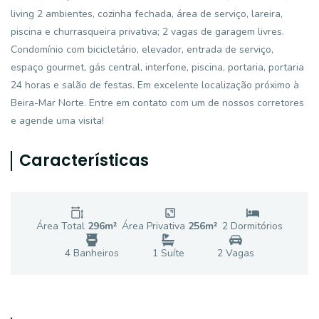
living 2 ambientes, cozinha fechada, área de serviço, lareira,
piscina e churrasqueira privativa; 2 vagas de garagem livres.
Condomínio com bicicletário, elevador, entrada de serviço,
espaço gourmet, gás central, interfone, piscina, portaria, portaria
24 horas e salão de festas. Em excelente localização próximo à
Beira-Mar Norte. Entre em contato com um de nossos corretores
e agende uma visita!
Características
Área Total
296
m²
Área Privativa
256
m²
2
Dormitório
s
4
Banheiro
s
1
Suíte
2
Vaga
s