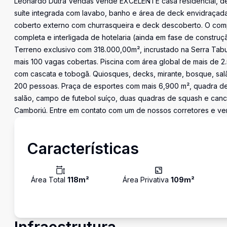
Leonardo Dutra Vendas vende EXCELENTE casa residencial, de 
suíte integrada com lavabo, banho e área de deck envidraçad
coberto externo com churrasqueira e deck descoberto. O compl
completa e interligada de hotelaria (ainda em fase de construçã
Terreno exclusivo com 318.000,00m², incrustado na Serra Tabu
mais 100 vagas cobertas. Piscina com área global de mais de 2.5
com cascata e tobogã. Quiosques, decks, mirante, bosque, sa
200 pessoas. Praça de esportes com mais 6,900 m², quadra de 
salão, campo de futebol suíço, duas quadras de squash e canch
Camboriú. Entre em contato com um de nossos corretores e v
Características
Área Total
118
m²
Área Privativa
109
m²