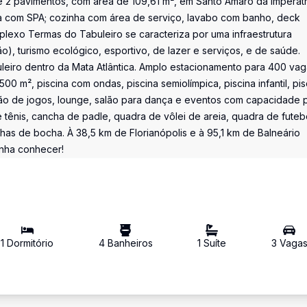
2 pavimentos, com área de 109,61 m², em Santo Amaro da Imperatri
a com SPA; cozinha com área de serviço, lavabo com banho, deck
exo Termas do Tabuleiro se caracteriza por uma infraestrutura
o), turismo ecológico, esportivo, de lazer e serviços, e de saúde.
leiro dentro da Mata Atlântica. Amplo estacionamento para 400 vag
00 m², piscina com ondas, piscina semiolímpica, piscina infantil, pis
lão de jogos, lounge, salão para dança e eventos com capacidade 
tênis, cancha de padle, quadra de vôlei de areia, quadra de futeb
as de bocha. À 38,5 km de Florianópolis e à 95,1 km de Balneário
enha conhecer!
1
Dormitório
4
Banheiro
s
1
Suíte
3
Vaga