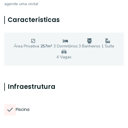
agende uma visita!
Características
Área Privativa
257
m²
3
Dormitório
s
3
Banheiro
s
1
Suíte
4
Vaga
s
Infraestrutura
Piscina