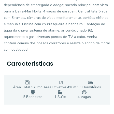
dependência de empregada e adega; sacada principal com vista
para a Beira-Mar Norte; 4 vagas de garagem. Central telefônica
com 8 ramais, câmeras de vídeo monitoramento, portões elétrico
e manuais. Piscina com churrasqueira e banheiro. Captação de
água da chuva, sistema de alarme, ar condicionado (6),
aquecimento a gás, diversos pontos de TV a cabo. Venha
conferir comum dos nossos corretores e realize o sonho de morar
com qualidade!
Características
Área Total
570
m²
Área Privativa
416
m²
3
Dormitório
s
5
Banheiro
s
1
Suíte
4
Vaga
s