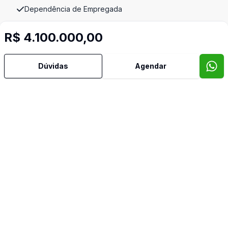
Dependência de Empregada
R$ 4.100.000,00
Escritório
Lareira
Dúvidas
Agendar
Lavabo
Sala de Jantar
Sala de TV
Semi Mobiliado
Vista Panorâmica
Imóveis semelhantes