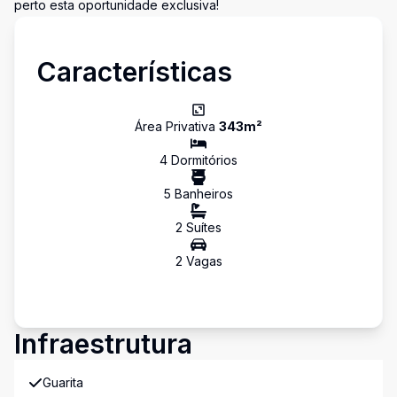
perto esta oportunidade exclusiva!
Características
Área Privativa
343
m²
4
Dormitório
s
5
Banheiro
s
2
Suíte
s
2
Vaga
s
Infraestrutura
Guarita