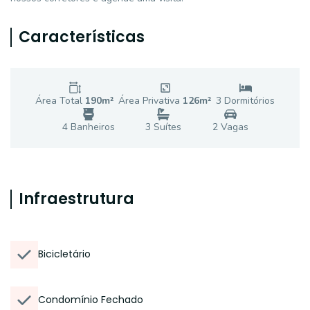
Características
Área Total
190
m²
Área Privativa
126
m²
3
Dormitório
s
4
Banheiro
s
3
Suíte
s
2
Vaga
s
Infraestrutura
Bicicletário
Condomínio Fechado