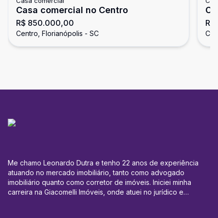
Casa comercial
Cas
Casa comercial no Centro
Ca
R$ 850.000,00
R$ 
Centro, Florianópolis - SC
Cent
Me chamo Leonardo Dutra e tenho 22 anos de experiência
atuando no mercado imobiliário, tanto como advogado
imobiliário quanto como corretor de imóveis. Iniciei minha
carreira na Giacomelli Imóveis, onde atuei no jurídico e
administrativo, especialmente na área de locação, lidando
com ajuizamentos de Ações de Despejo e Execuções de