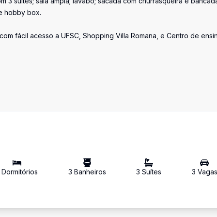
 3 suítes; sala ampla; lavabo; sacada com churrasqueira e bancad
 e hobby box.
 com fácil acesso a UFSC, Shopping Villa Romana, e Centro de ensi
Dormitório
s
3
Banheiro
s
3
Suíte
s
3
Vaga