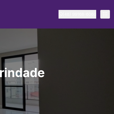
(48) 99168-6060
Trindade