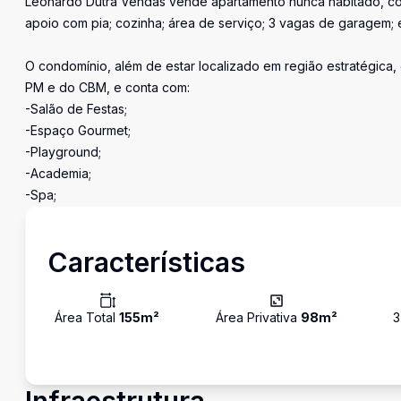
Leonardo Dutra Vendas vende apartamento nunca habitado, com
apoio com pia; cozinha; área de serviço; 3 vagas de garagem;
O condomínio, além de estar localizado em região estratégica,
PM e do CBM, e conta com:
-Salão de Festas;
-Espaço Gourmet;
-Playground;
-Academia;
-Spa;
Características
Área Total
155
m²
Área Privativa
98
m²
3