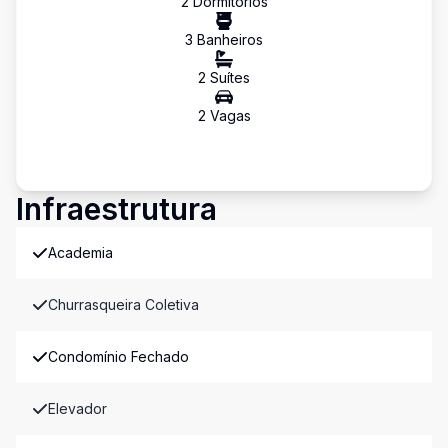
2
Dormitório
s
3
Banheiro
s
2
Suíte
s
2
Vaga
s
Infraestrutura
Academia
Churrasqueira Coletiva
Condomínio Fechado
Elevador