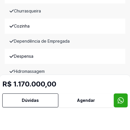
Churrasqueira
Cozinha
Dependência de Empregada
Despensa
Hidromassagem
R$ 1.170.000,00
Sacada
Dúvidas
Agendar
Sacada com Churrasqueira
Semi Mobiliado