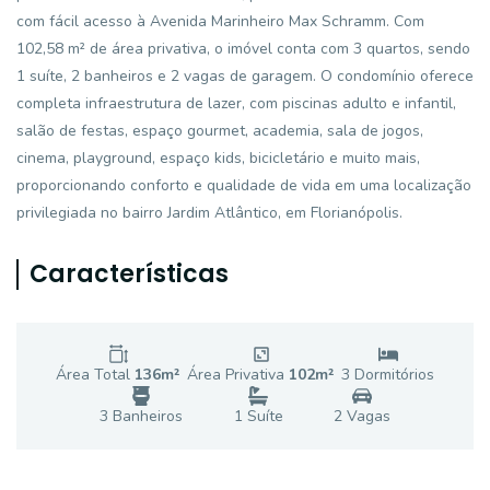
com fácil acesso à Avenida Marinheiro Max Schramm. Com
102,58 m² de área privativa, o imóvel conta com 3 quartos, sendo
1 suíte, 2 banheiros e 2 vagas de garagem. O condomínio oferece
completa infraestrutura de lazer, com piscinas adulto e infantil,
salão de festas, espaço gourmet, academia, sala de jogos,
cinema, playground, espaço kids, bicicletário e muito mais,
proporcionando conforto e qualidade de vida em uma localização
privilegiada no bairro Jardim Atlântico, em Florianópolis.
Características
Área Total
136
m²
Área Privativa
102
m²
3
Dormitório
s
3
Banheiro
s
1
Suíte
2
Vaga
s