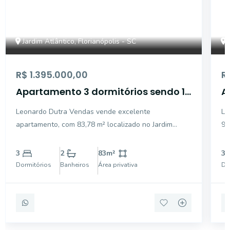
Jardim Atlântico, Florianópolis - SC
R$ 1.395.000,00
R
Apartamento 3 dormitórios sendo 1
A
suíte
l
Leonardo Dutra Vendas vende excelente
Le
apartamento, com 83,78 m² localizado no Jardim
98
Atlântico. São 3 dormitórios, 1 suíte + 2 demi suítes,
Im
2 banheiros, sala de 2 ambientes e Sacada com
ba
3
2
83
m²
3
churrasqueira. 2 vagas de garagem coberta.
se
Dormitórios
Banheiros
Área privativa
Do
Condomínio com salão de fe
mo