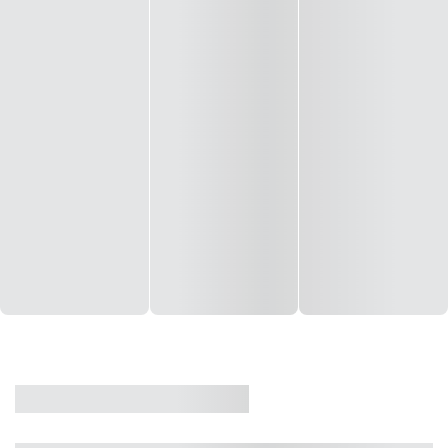
CASA
VENDA
CÓD: 19327