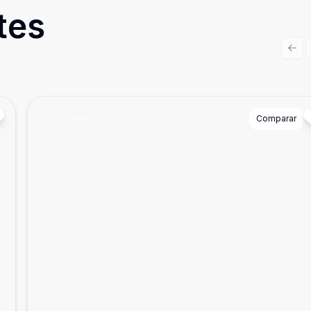
tes
Prev
Cód:
6986
Comparar