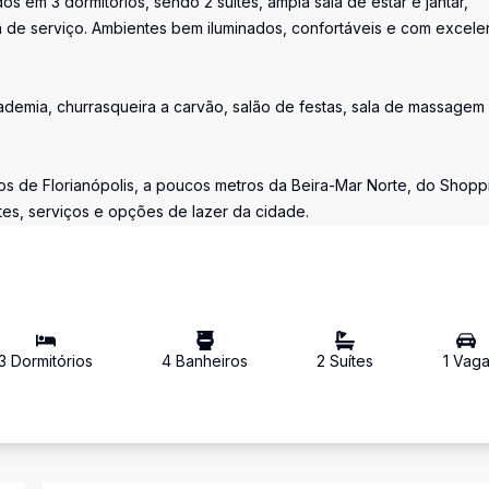
os em 3 dormitórios, sendo 2 suítes, ampla sala de estar e jantar,
 de serviço. Ambientes bem iluminados, confortáveis e com excele
ademia, churrasqueira a carvão, salão de festas, sala de massagem
s de Florianópolis, a poucos metros da Beira-Mar Norte, do Shopp
tes, serviços e opções de lazer da cidade.
3
Dormitório
s
4
Banheiro
s
2
Suíte
s
1
Vag