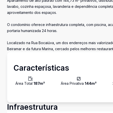
Apartamento de alto padrão com 144,73 m² privativos, distribuíd
lavabo, cozinha espaçosa, lavanderia e dependência completa
aproveitamento dos espaços.
O condomínio oferece infraestrutura completa, com piscina, ac
portaria humanizada 24 horas.
Localizado na Rua Bocaiúva, um dos endereços mais valorizado
Beiramar e da futura Marina, cercado pelos melhores restauran
Características
Área Total
187
m²
Área Privativa
144
m²
Infraestrutura