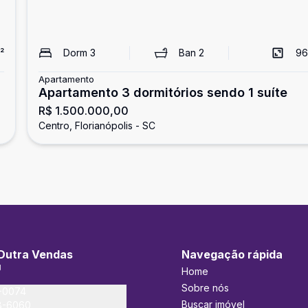
²
Dorm
3
Ban
2
96
Apartamento
Apartamento 3 dormitórios sendo 1 suíte
R$ 1.500.000,00
Centro, Florianópolis - SC
Dutra Vendas
Navegação rápida
J
Home
Sobre nós
-0074
Buscar imóvel
8-6060