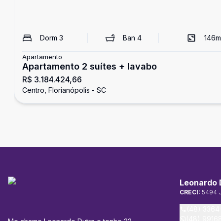
Dorm
3
Ban
4
146
m
Apartamento
Apartamento 2 suítes + lavabo
R$ 3.184.424,66
Centro, Florianópolis - SC
Leonardo 
CRECI:
5494 
(48) 3364
(48) 9916