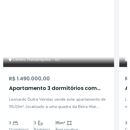
Centro, Florianópolis - SC
R$ 1.490.000,00
R
Apartamento 3 dormitórios com
A
closet planejado
s
Leonardo Dutra Vendas vende este apartamento de
Le
95,03m², localizado a uma quadra da Beira-Mar
m²
Norte, oferece conforto, elegância e uma vista
3 
lateral de mar. Com 3 quartos, incluindo um closet
va
3
3
95
m²
3
planejado, e uma cozinha com móveis sob medida e
co
Dormitórios
Banheiros
Área privativa
Do