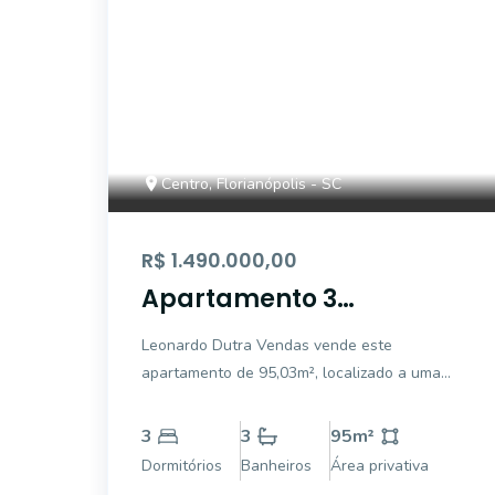
Centro, Florianópolis - SC
R$ 1.490.000,00
Apartamento 3
dormitórios com closet
Leonardo Dutra Vendas vende este
planejado
apartamento de 95,03m², localizado a uma
quadra da Beira-Mar Norte, oferece conforto,
elegância e uma vista lateral de mar. Com 3
3
3
95
m²
quartos, incluindo um closet planejado, e
Dormitórios
Banheiros
Área privativa
uma cozinha com móveis sob medida e