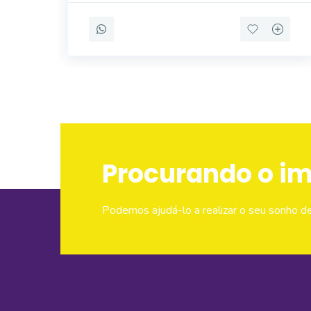
bancada de gra
Procurando o i
Podemos ajudá-lo a realizar o seu sonho d