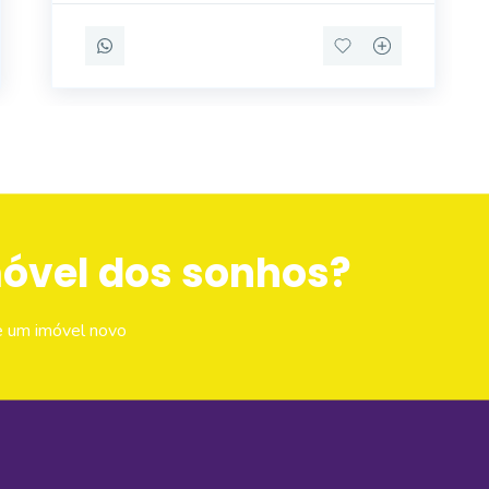
empregad
móvel dos sonhos?
e um imóvel novo