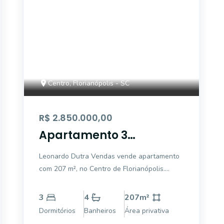
Centro, Florianópolis - SC
R$ 2.850.000,00
Apartamento 3
dormitórios sendo 1 suíte
Leonardo Dutra Vendas vende apartamento
2 vagas
com 207 m², no Centro de Florianópolis.
Imóvel composto por 3 dormitórios sendo 1
suíte, escritório reversível, 2 vagas de
3
4
207
m²
garagem, sala para dois ambientes, lavabo,
Dormitórios
Banheiros
Área privativa
cozinha, área de serviço, dependência de