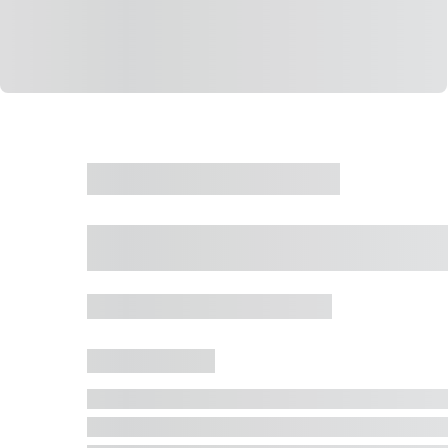
CASA
VENDA
CÓD: 19327
Casa 5 Dormitórios 
Jurerê Internacional, Florianópolis - SC