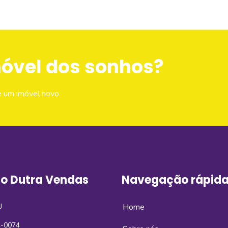
móvel dos sonhos?
e um imóvel novo
o Dutra Vendas
Navegação rápid
J
Home
4-0074