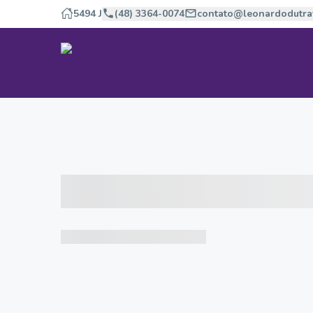
5494 J
(48) 3364-0074
contato@leonardodutra