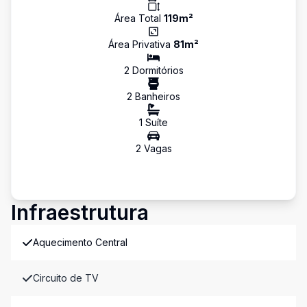
Área Total
119
m²
Área Privativa
81
m²
2
Dormitório
s
2
Banheiro
s
1
Suíte
2
Vaga
s
Infraestrutura
Aquecimento Central
Circuito de TV