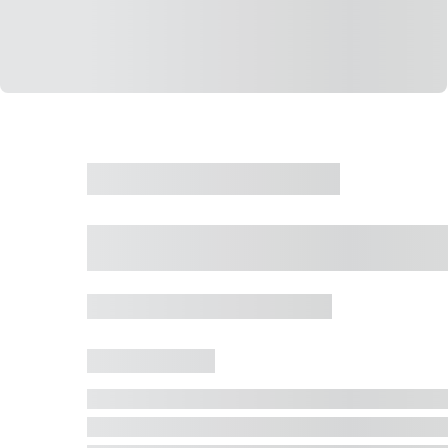
CASA
VENDA
CÓD: 19327
Casa 5 Dormitórios 
Jurerê Internacional, Florianópolis - SC