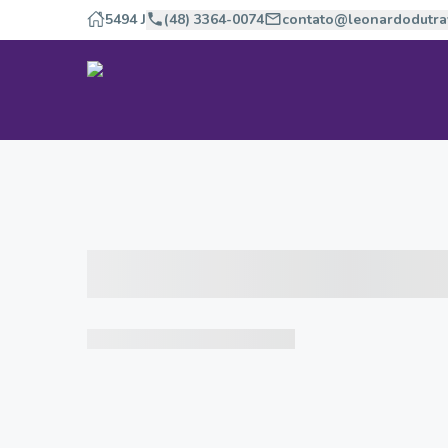
5494 J
(48) 3364-0074
contato@leonardodutra