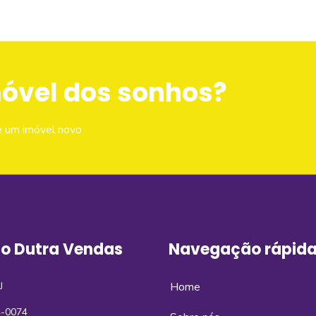
móvel dos sonhos?
e um imóvel novo
o Dutra Vendas
Navegação rápid
J
Home
4-0074