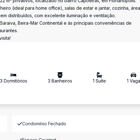
m² privativos, localizado no bairro Capoeiras, em Florianópolis.
anheiro (ideal para home office), salas de estar e jantar, cozinha, áre
em distribuídos, com excelente iluminação e ventilação.
 Saraiva, Beira-Mar Continental e às principais conveniências de
aurantes.
sita!
3
Dormitório
s
3
Banheiro
s
1
Suíte
1
Vag
Condomínio Fechado
Espaco Gourmet