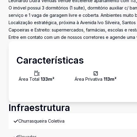
Leonardo Dutra Vendas vende excelente apartamento com 113,22 
O imóvel possui 3 dormitórios (1 suíte), dormitório auxiliar c/ b
serviço e 1 vaga de garagem livre e coberta. Ambientes muito b
Localização estratégica, próxima à Avenida Ivo Silveira, Santos
Capoeiras e Estreito: supermercados, farmácias, escolas e rest
Entre em contato com um de nossos corretores e agende uma vi
Características
Área Total
133
m²
Área Privativa
113
m²
Infraestrutura
Churrasqueira Coletiva
Elevador