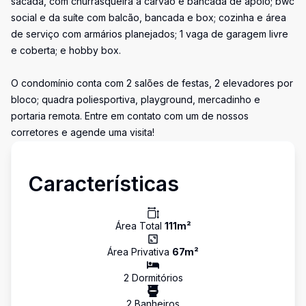
sacada, com churrasqueira a carvão e bancada de apoio; bwc
social e da suíte com balcão, bancada e box; cozinha e área
de serviço com armários planejados; 1 vaga de garagem livre
e coberta; e hobby box.
O condomínio conta com 2 salões de festas, 2 elevadores por
bloco; quadra poliesportiva, playground, mercadinho e
portaria remota. Entre em contato com um de nossos
corretores e agende uma visita!
Características
Área Total
111
m²
Área Privativa
67
m²
2
Dormitório
s
2
Banheiro
s