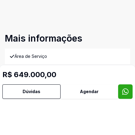
Mais informações
Área de Serviço
Banheiro Social
R$ 649.000,00
Churrasqueira
Dúvidas
Agendar
Cozinha Planejada
Sacada com Churrasqueira
Semi Mobiliado