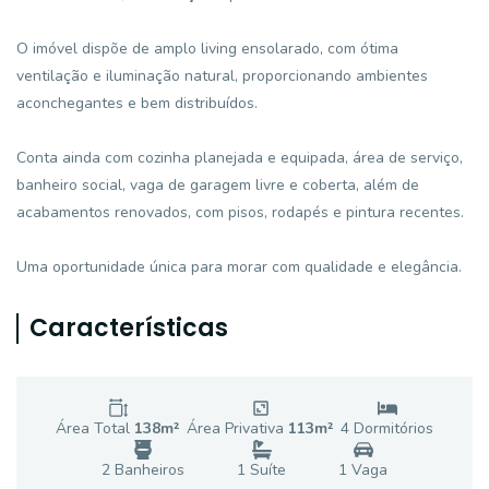
O imóvel dispõe de amplo living ensolarado, com ótima
ventilação e iluminação natural, proporcionando ambientes
aconchegantes e bem distribuídos.
Conta ainda com cozinha planejada e equipada, área de serviço,
banheiro social, vaga de garagem livre e coberta, além de
acabamentos renovados, com pisos, rodapés e pintura recentes.
Uma oportunidade única para morar com qualidade e elegância.
Características
Área Total
138
m²
Área Privativa
113
m²
4
Dormitório
s
2
Banheiro
s
1
Suíte
1
Vaga